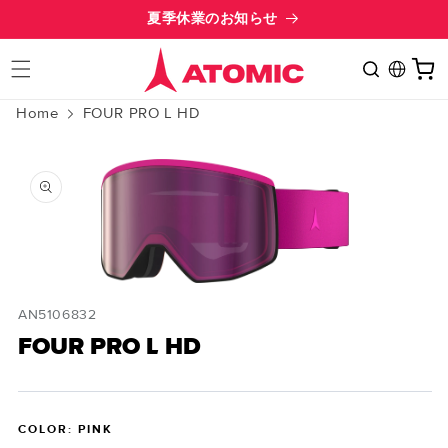
Skip to
夏季休業のお知らせ
content
Cart
Home
FOUR PRO L HD
Skip to
product
information
Open
media
SKU:
AN5106832
1
in
FOUR PRO L HD
modal
COLOR: PINK