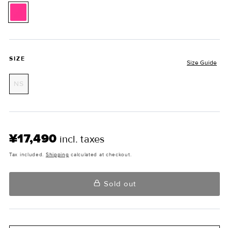
SIZE
Size Guide
Variant
NS
sold
out
or
unavailable
¥17,490
incl. taxes
Tax included.
Shipping
calculated at checkout.
Sold out